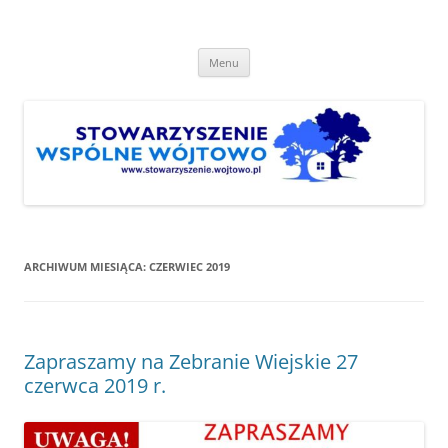
Przejdź
do
Stowarzyszenie "Wspólne
treści
http://www.stowarzyszenie.wojtowo.pl
Wójtowo"
Menu
ARCHIWUM MIESIĄCA:
CZERWIEC 2019
Zapraszamy na Zebranie Wiejskie 27
czerwca 2019 r.