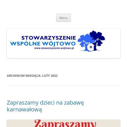
Przejdź
do
Stowarzyszenie "Wspólne
treści
http://www.stowarzyszenie.wojtowo.pl
Wójtowo"
Menu
ARCHIWUM MIESIĄCA:
LUTY 2022
Zapraszamy dzieci na zabawę
karnawałową