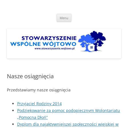
Przejdź
do
Stowarzyszenie "Wspólne
treści
http://www.stowarzyszenie.wojtowo.pl
Wójtowo"
Menu
Nasze osiągnięcia
Przedstawiamy nasze osiągnięcia
Przyjaciel Rodziny 2014
Podziękowanie za pomoc podopiecznym Wolontariatu
„Pomocna Dłoń”
Dyplom dla najaktywniejszej społeczności wiejskiej w