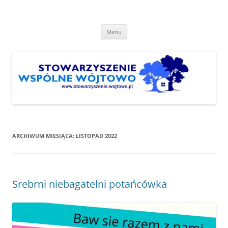
Przejdź
do
Stowarzyszenie "Wspólne
treści
http://www.stowarzyszenie.wojtowo.pl
Wójtowo"
Menu
ARCHIWUM MIESIĄCA:
LISTOPAD 2022
Srebrni niebagatelni potańcówka