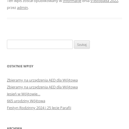
Ten wpis został opublikowany w
Informacje
dnia
9 listopada 2022
,
przez
admin
.
Szukaj:
OSTATNIE WPISY
Zbieramy na urządzenia AED dla Wójtowa
Zbieramy na urządzenia AED dla Wójtowa
Jesień w Wójtowie…
665 urodziny Wójtowa
Festyn Rodzinny 2024 i 25 lecie Parafii
ARCHIWA