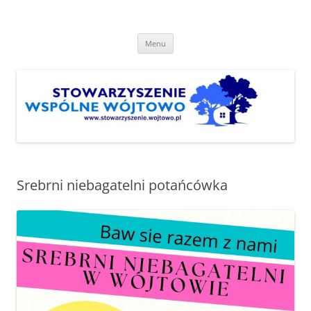
Przejdź
do
Stowarzyszenie "Wspólne
treści
http://www.stowarzyszenie.wojtowo.pl
Wójtowo"
Menu
Srebrni niebagatelni potańcówka