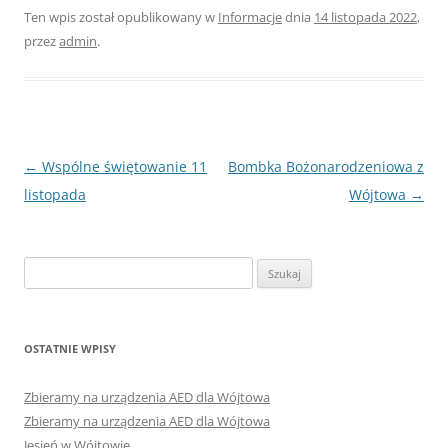
Ten wpis został opublikowany w
Informacje
dnia
14 listopada 2022
,
przez
admin
.
Nawigacja
←
Wspólne świętowanie 11
Bombka Bożonarodzeniowa z
wpisu
listopada
Wójtowa
→
Szukaj:
OSTATNIE WPISY
Zbieramy na urządzenia AED dla Wójtowa
Zbieramy na urządzenia AED dla Wójtowa
Jesień w Wójtowie…