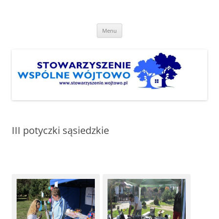
Przejdź
do
Stowarzyszenie "Wspólne
treści
http://www.stowarzyszenie.wojtowo.pl
Wójtowo"
Menu
III potyczki sąsiedzkie