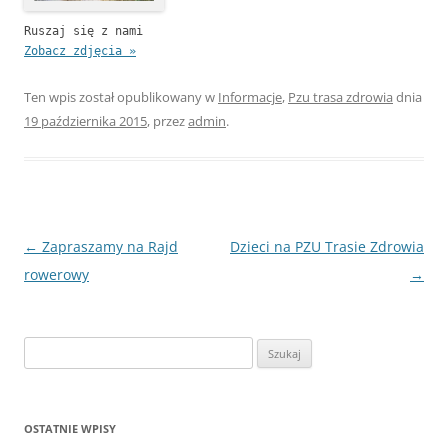
Ruszaj się z nami
Zobacz zdjęcia »
Ten wpis został opublikowany w
Informacje
,
Pzu trasa zdrowia
dnia
19 października 2015
,
przez
admin
.
Nawigacja
←
Zapraszamy na Rajd
Dzieci na PZU Trasie Zdrowia
wpisu
rowerowy
→
Szukaj:
OSTATNIE WPISY