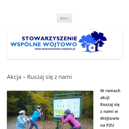
Przejdź
do
Stowarzyszenie "Wspólne
treści
http://www.stowarzyszenie.wojtowo.pl
Wójtowo"
Menu
Akcja – Ruszaj się z nami
W ramach
akcji
Ruszaj się
z nami w
Wójtowie
na PZU