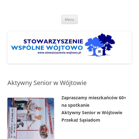
Przejdź
do
Stowarzyszenie "Wspólne
treści
http://www.stowarzyszenie.wojtowo.pl
Wójtowo"
Menu
Aktywny Senior w Wójtowie
Zapraszamy mieszkańców 60+
na spotkanie
Aktywny Senior w Wójtowie
Przekaż Sąsiadom