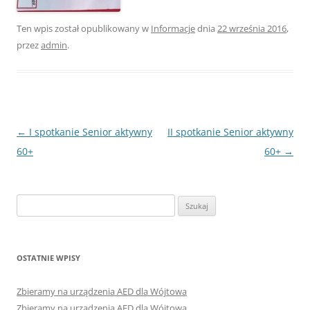
Ten wpis został opublikowany w
Informacje
dnia
22 września 2016
,
przez
admin
.
Nawigacja
←
I spotkanie Senior aktywny
II spotkanie Senior aktywny
wpisu
60+
60+
→
Szukaj:
OSTATNIE WPISY
Zbieramy na urządzenia AED dla Wójtowa
Zbieramy na urządzenia AED dla Wójtowa