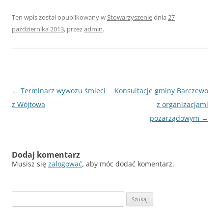
Ten wpis został opublikowany w
Stowarzyszenie
dnia
27
października 2013
,
przez
admin
.
Nawigacja
←
Terminarz wywozu śmieci
Konsultacje gminy Barczewo
wpisu
z Wójtowa
z organizacjami
pozarządowym
→
Dodaj komentarz
Musisz się
zalogować
, aby móc dodać komentarz.
Szukaj: