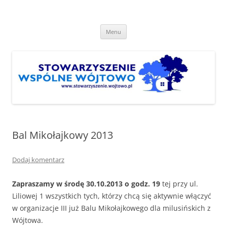
Przejdź
do
Stowarzyszenie "Wspólne
treści
http://www.stowarzyszenie.wojtowo.pl
Wójtowo"
Menu
Bal Mikołajkowy 2013
Dodaj komentarz
Zapraszamy w środę 30.10.2013 o godz. 19
tej przy ul.
Liliowej 1 wszystkich tych, którzy chcą się aktywnie włączyć
w organizacje III już Balu Mikołajkowego dla milusińskich z
Wójtowa.