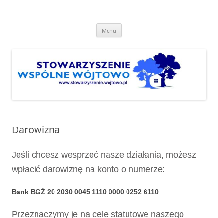
Przejdź
do
Stowarzyszenie "Wspólne
treści
http://www.stowarzyszenie.wojtowo.pl
Wójtowo"
Menu
Darowizna
Jeśli chcesz wesprzeć nasze działania, możesz
wpłacić darowiznę na konto o numerze:
Bank BGŻ 20 2030 0045 1110 0000 0252 6110
Przeznaczymy je na cele statutowe naszego