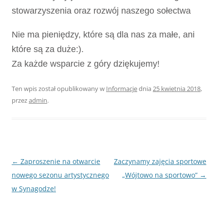
stowarzyszenia oraz rozwój naszego sołectwa
Nie ma pieniędzy, które są dla nas za małe, ani
które są za duże:).
Za każde wsparcie z góry dziękujemy!
Ten wpis został opublikowany w
Informacje
dnia
25 kwietnia 2018
,
przez
admin
.
Nawigacja
←
Zaproszenie na otwarcie
Zaczynamy zajęcia sportowe
wpisu
nowego sezonu artystycznego
„Wójtowo na sportowo”
→
w Synagodze!