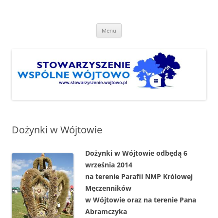
Przejdź
do
Stowarzyszenie "Wspólne
treści
http://www.stowarzyszenie.wojtowo.pl
Wójtowo"
Menu
Dożynki w Wójtowie
Dożynki w Wójtowie odbędą 6
września 2014
na terenie Parafii NMP Królowej
Męczenników
w Wójtowie oraz na terenie Pana
Abramczyka