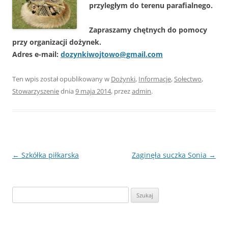
przyległym do terenu parafialnego.
Zapraszamy chętnych do pomocy
przy organizacji dożynek.
Adres e-mail:
dozynkiwojtowo@gmail.com
Ten wpis został opublikowany w
Dożynki
,
Informacje
,
Sołectwo
,
Stowarzyszenie
dnia
9 maja 2014
,
przez
admin
.
Nawigacja
←
Szkółka piłkarska
Zaginęła suczka Sonia
→
wpisu
Szukaj: