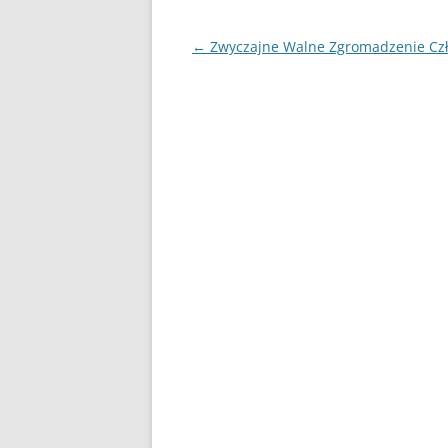
Nawigacja
←
Zwyczajne Walne Zgromadzenie Cz
wpisu