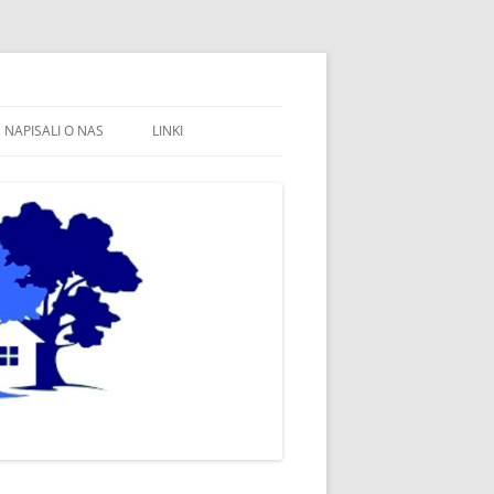
NAPISALI O NAS
LINKI
FB STOWARZYSZENIE WSPÓLNE
WÓJTOWO
SOŁECTWO WÓJTOWO
FB SOŁECTWO WÓJTOWO
PARAFIA WÓJTOWO
OLSZTYN