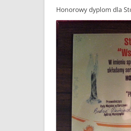
Honorowy dyplom dla St
POPRZEDNIA STRONA