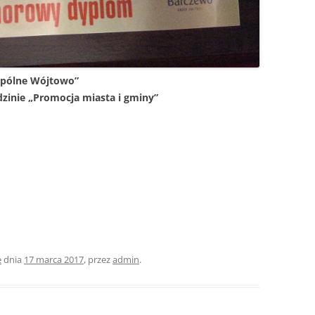
spólne Wójtowo”
inie „Promocja miasta i gminy”
e
dnia
17 marca 2017
,
przez
admin
.