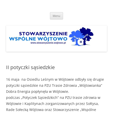
Przejdź
do
Stowarzyszenie "Wspólne
treści
http://www.stowarzyszenie.wojtowo.pl
Wójtowo"
Menu
II potyczki sąsiedzkie
16 maja na Osiedlu Leśnym w Wójtowie odbyły się drugie
potyczki sąsiedzkie na PZU Trasie Zdrowia „Wójtowianka”
Dobra Energia popłynęła w Wójtowie.
podczas „Potyczek Sąsiedzkich” na PZU trasie zdrowia w
Wójtowie i Kaplitynach zorganizowanych przez Sołtysa,
Rade Sołecką Wójtowa oraz Stowarzyszenie „Wspólne