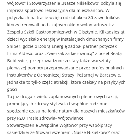
Wójtowo” i Stowarzyszenie „Nasze Nikielkowo” odbyła się
impreza sportowo rekreacyjna dla mieszkańców. W
potyczkach na trasie wzięło udział około 80 zawodników,
którzy trenowali pod czujnym okiem wolontariuszek z
Zespołu Szkół Gastronomicznych w Olsztynie. Kilkadziesiąt
dzieci wyciskało energię w instalacjach dmuchanych firmy
Sniper, gdzie o Dobrą Energię zadbał partner potyczek
firma Aldesa, oraz „Zwierzak za kierownicą” z poseł Beatą
Bublewicz, przeprowadzone zostały także warsztaty
pierwszej pomocy przeprowadzane przez profesjonalnych
instruktorów z Ochotniczej Straży Pożarnej w Barczewie.
Jednakże to tylko część atrakcji, które czekały na przybyłych
gości.
To już druga z wielu zaplanowanych plenerowych akcji,
promujących zdrowy styl życia i wspólne rodzinne
spędzanie czasu na łonie natury dla naszych mieszkańców
przy PZU Trasie zdrowia- Wójtowiance.
Stowarzyszenie „Wspólne Wójtowo” przy współpracy
sąsiedzkiej ze Stowarzyszeniem „Nasze Nikielkowo” oraz