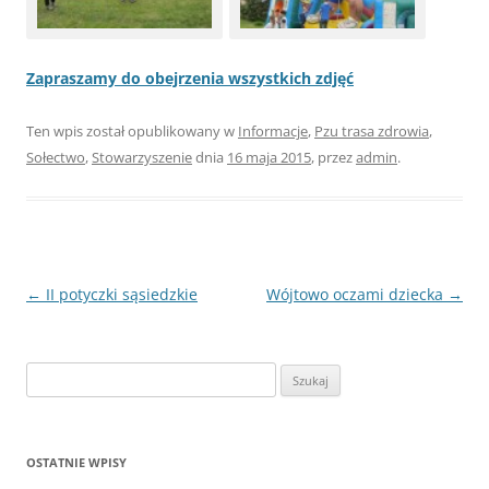
Zapraszamy do obejrzenia wszystkich zdjęć
Ten wpis został opublikowany w
Informacje
,
Pzu trasa zdrowia
,
Sołectwo
,
Stowarzyszenie
dnia
16 maja 2015
,
przez
admin
.
Nawigacja
←
II potyczki sąsiedzkie
Wójtowo oczami dziecka
→
wpisu
Szukaj:
OSTATNIE WPISY