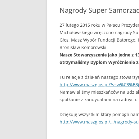
Nagrody Super Samorzą
POPRZEDNIA STRONA
27 lutego 2015 roku w Pałacu Prezyden
Michałowskiego wręczono nagrody Su
Głos, Masz Wybór Fundacji Batorego.
Bronisław Komorowski.
Nasze Stowarzyszenie jako jedne z 13
otrzymaliśmy Dyplom Wyróżnienie z
Tu relacje z działań naszego stowarzy
http://www.maszglos.pl/?s=w%C3%B3
Namawialiśmy mieszkańców na udział
spotkanie z kandydatami na radnych.
Dziękuję wszystkim który pomogli nam 
http://ww
w.maszglos.pl/…/nagrody-s