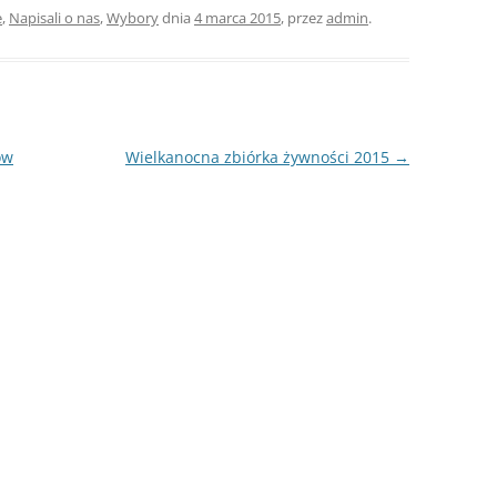
e
,
Napisali o nas
,
Wybory
dnia
4 marca 2015
,
przez
admin
.
ów
Wielkanocna zbiórka żywności 2015
→