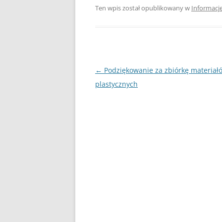
Ten wpis został opublikowany w
Informacj
Nawigacja
←
Podziękowanie za zbiórkę materiał
wpisu
plastycznych