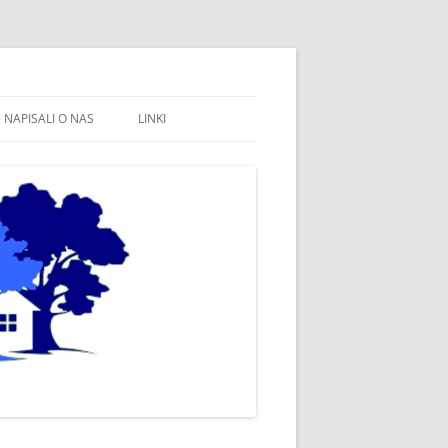
NAPISALI O NAS
LINKI
FB STOWARZYSZENIE WSPÓLNE
WÓJTOWO
SOŁECTWO WÓJTOWO
FB SOŁECTWO WÓJTOWO
PARAFIA WÓJTOWO
OLSZTYN