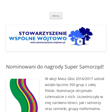
Przejdź
do
Stowarzyszenie "Wspólne
treści
http://www.stowarzyszenie.wojtowo.pl
Wójtowo"
Menu
Nominowani do nagrody Super Samorząd!
W akcji Masz Głos 2016/2017 udział
wzięło łącznie 350 grup z całej
Polski. Nominacje otrzymało
czternaście z nich. Uczestniczyły w
niej zarówno dzieci, jak i seniorzy
oraz seniorki, grupy nieformalne,