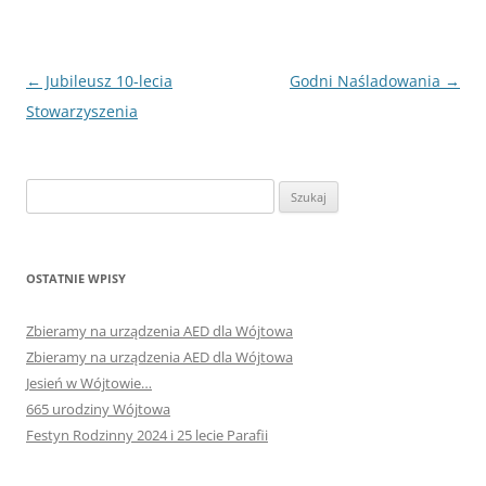
Nawigacja
←
Jubileusz 10-lecia
Godni Naśladowania
→
wpisu
Stowarzyszenia
Szukaj:
OSTATNIE WPISY
Zbieramy na urządzenia AED dla Wójtowa
Zbieramy na urządzenia AED dla Wójtowa
Jesień w Wójtowie…
665 urodziny Wójtowa
Festyn Rodzinny 2024 i 25 lecie Parafii