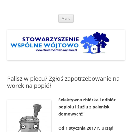
Przejdź
do
Stowarzyszenie "Wspólne
treści
http://www.stowarzyszenie.wojtowo.pl
Wójtowo"
Menu
Palisz w piecu? Zgłoś zapotrzebowanie na
worek na popiół
Selektywna zbiórka i odbiór
popiołu i żużlu z palenisk
domowych!!!
Od 1 stycznia 2017 r. Urząd