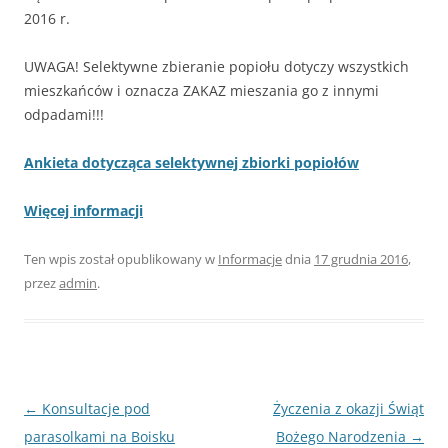
2016 r.
UWAGA! Selektywne zbieranie popiołu dotyczy wszystkich
mieszkańców i oznacza ZAKAZ mieszania go z innymi
odpadami!!!
Ankieta dotycząca selektywnej zbiorki popiołów
Więcej informacji
Ten wpis został opublikowany w
Informacje
dnia
17 grudnia 2016
,
przez
admin
.
Nawigacja
←
Konsultacje pod
Życzenia z okazji Świąt
wpisu
parasolkami na Boisku
Bożego Narodzenia
→