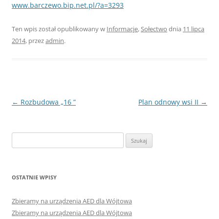
www.barczewo.bip.net.pl/?a=3293
Ten wpis został opublikowany w
Informacje
,
Sołectwo
dnia
11 lipca
2014
,
przez
admin
.
Nawigacja
←
Rozbudowa „16 ”
Plan odnowy wsi II
→
wpisu
Szukaj:
OSTATNIE WPISY
Zbieramy na urządzenia AED dla Wójtowa
Zbieramy na urządzenia AED dla Wójtowa