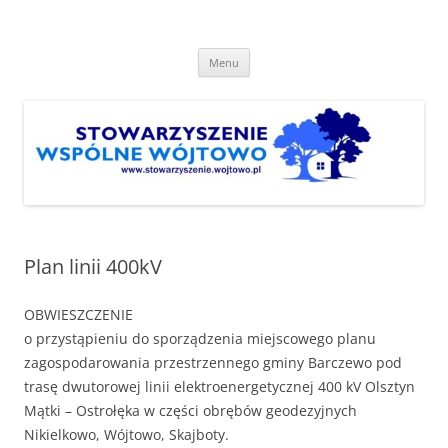
Przejdź
do
Stowarzyszenie "Wspólne
treści
http://www.stowarzyszenie.wojtowo.pl
Wójtowo"
Menu
Plan linii 400kV
OBWIESZCZENIE
o przystąpieniu do sporządzenia miejscowego planu
zagospodarowania przestrzennego gminy Barczewo pod
trasę dwutorowej linii elektroenergetycznej 400 kV Olsztyn
Mątki – Ostrołęka w części obrębów geodezyjnych
Nikielkowo, Wójtowo, Skajboty.