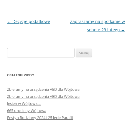
Nawigacja
←
Decyzje podatkowe
Zapraszamy na spotkanie w
wpisu
sobotę 29 lutego
→
Szukaj:
OSTATNIE WPISY
Zbieramy na urządzenia AED dla Wójtowa
Zbieramy na urządzenia AED dla Wójtowa
Jesień w Wójtowie…
665 urodziny Wójtowa
Festyn Rodzinny 2024 i 25 lecie Parafii