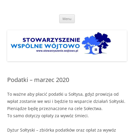
Przejdź
do
Stowarzyszenie "Wspólne
treści
http://www.stowarzyszenie.wojtowo.pl
Wójtowo"
Menu
Podatki – marzec 2020
To ważne aby płacić podatki u Sołtysa, gdyż prowizja od
wpłat zostanie we wsi i będzie to wsparcie działań Sołtyski.
Pieniądze będę przeznaczone na cele Sołectwa.
To samo dotyczy opłaty za wywóz śmieci.
Dyżur Sołtyski – zbiórka podatków oraz opłat za wywóz