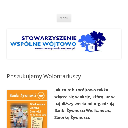
Przejdź
do
Stowarzyszenie "Wspólne
treści
http://www.stowarzyszenie.wojtowo.pl
Wójtowo"
Menu
Poszukujemy Wolontariuszy
Jak co roku Wójtowo także
włącza się w akcje, którą już w
najbliższy weekend organizują
Banki Żywności Wielkanocną
Zbiórkę Żywności.