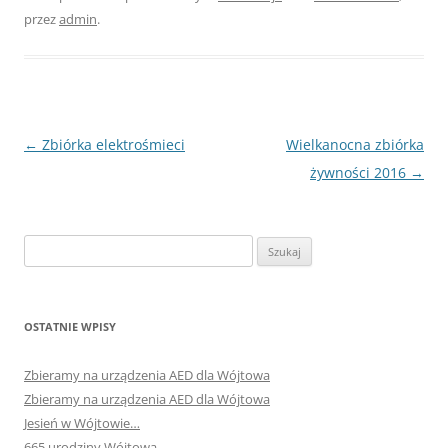
przez
admin
.
Nawigacja
←
Zbiórka elektrośmieci
Wielkanocna zbiórka
wpisu
żywności 2016
→
Szukaj:
OSTATNIE WPISY
Zbieramy na urządzenia AED dla Wójtowa
Zbieramy na urządzenia AED dla Wójtowa
Jesień w Wójtowie…
665 urodziny Wójtowa