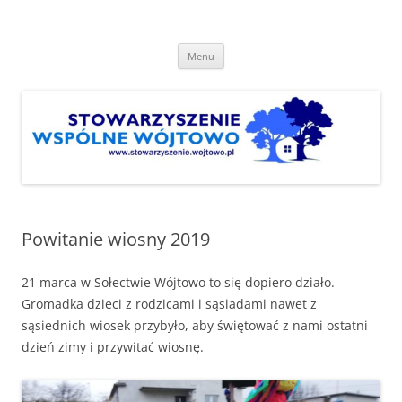
Przejdź
do
Stowarzyszenie "Wspólne
treści
http://www.stowarzyszenie.wojtowo.pl
Wójtowo"
Menu
Powitanie wiosny 2019
21 marca w Sołectwie Wójtowo to się dopiero działo.
Gromadka dzieci z rodzicami i sąsiadami nawet z
sąsiednich wiosek przybyło, aby świętować z nami ostatni
dzień zimy i przywitać wiosnę.