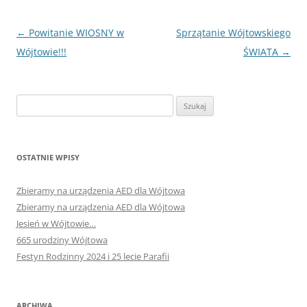
Nawigacja
←
Powitanie WIOSNY w
Sprzątanie Wójtowskiego
wpisu
Wójtowie!!!
ŚWIATA
→
Szukaj:
OSTATNIE WPISY
Zbieramy na urządzenia AED dla Wójtowa
Zbieramy na urządzenia AED dla Wójtowa
Jesień w Wójtowie…
665 urodziny Wójtowa
Festyn Rodzinny 2024 i 25 lecie Parafii
ARCHIWA