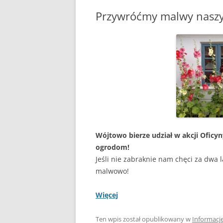
Przywróćmy malwy nasz
POPRZEDNIA STRONA
Wójtowo bierze udział w akcji Ofic
ogrodom!
Jeśli nie zabraknie nam chęci za dwa l
malwowo!
Więcej
Ten wpis został opublikowany w
Informacj