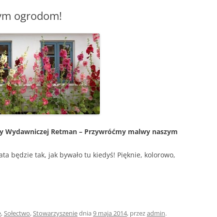
ym ogrodom!
yny Wydawniczej Retman – Przywróćmy malwy na
szym
ata będzie tak, jak bywało tu kiedyś! Pięknie, kolorowo,
e
,
Sołectwo
,
Stowarzyszenie
dnia
9 maja 2014
,
przez
admin
.