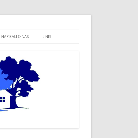
NAPISALI O NAS
LINKI
FB STOWARZYSZENIE WSPÓLNE
WÓJTOWO
SOŁECTWO WÓJTOWO
FB SOŁECTWO WÓJTOWO
PARAFIA WÓJTOWO
OLSZTYN