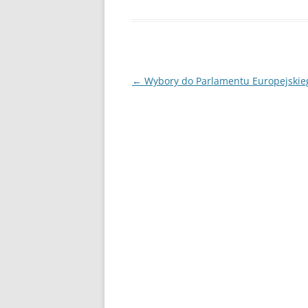
Nawigacja
←
Wybory do Parlamentu Europejskie
wpisu