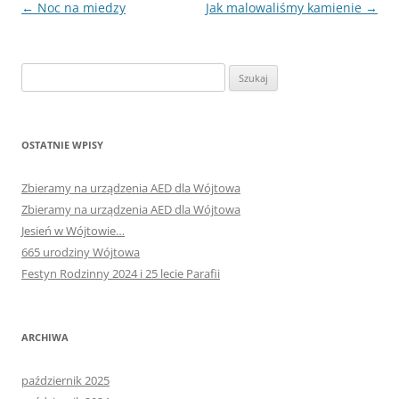
Nawigacja
←
Noc na miedzy
Jak malowaliśmy kamienie
→
wpisu
Szukaj:
OSTATNIE WPISY
Zbieramy na urządzenia AED dla Wójtowa
Zbieramy na urządzenia AED dla Wójtowa
Jesień w Wójtowie…
665 urodziny Wójtowa
Festyn Rodzinny 2024 i 25 lecie Parafii
ARCHIWA
październik 2025