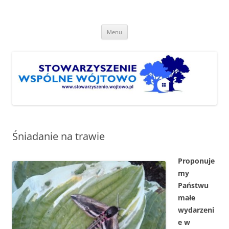
Przejdź
do
Stowarzyszenie "Wspólne
treści
http://www.stowarzyszenie.wojtowo.pl
Wójtowo"
Menu
Śniadanie na trawie
Proponuje
my
Państwu
małe
wydarzeni
e w