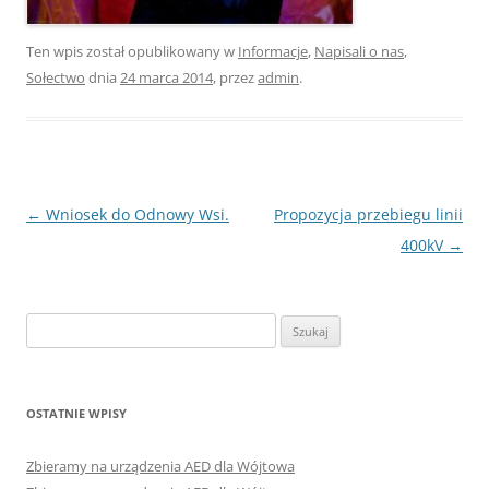
Ten wpis został opublikowany w
Informacje
,
Napisali o nas
,
Sołectwo
dnia
24 marca 2014
,
przez
admin
.
Nawigacja
←
Wniosek do Odnowy Wsi.
Propozycja przebiegu linii
wpisu
400kV
→
Szukaj:
OSTATNIE WPISY
Zbieramy na urządzenia AED dla Wójtowa