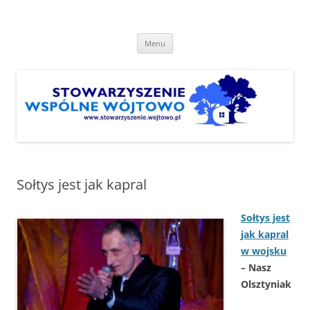
Przejdź
do
Stowarzyszenie "Wspólne
treści
http://www.stowarzyszenie.wojtowo.pl
Wójtowo"
Menu
Sołtys jest jak kapral
Sołtys jest
jak kapral
w wojsku
– Nasz
Olsztyniak