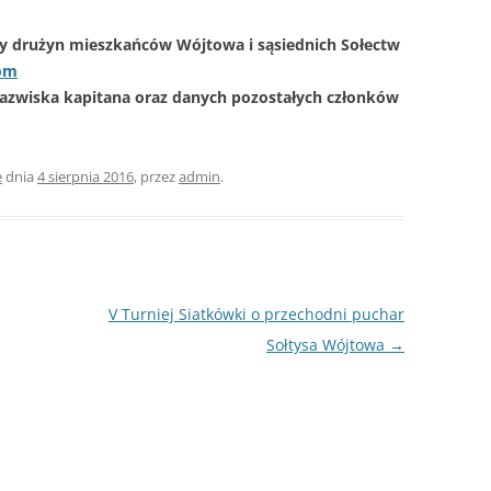
sy drużyn mieszkańców Wójtowa i sąsiednich Sołectw
om
azwiska kapitana oraz danych pozostałych członków
e
dnia
4 sierpnia 2016
,
przez
admin
.
V Turniej Siatkówki o przechodni puchar
Sołtysa Wójtowa
→