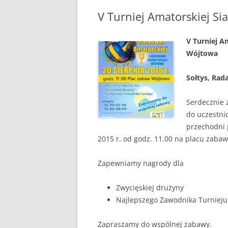
V Turniej Amatorskiej Si
POPRZEDNIA STRONA
V Turniej A
Wójtowa
Sołtys, Rad
Serdecznie 
do uczestni
przechodni 
2015 r. od godz. 11.00 na placu zaba
Zapewniamy nagrody dla
Zwycięskiej drużyny
Najlepszego Zawodnika Turnieju
Zapraszamy do wspólnej zabawy.