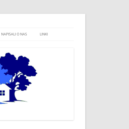
NAPISALI O NAS
LINKI
FB STOWARZYSZENIE WSPÓLNE
WÓJTOWO
SOŁECTWO WÓJTOWO
FB SOŁECTWO WÓJTOWO
PARAFIA WÓJTOWO
OLSZTYN