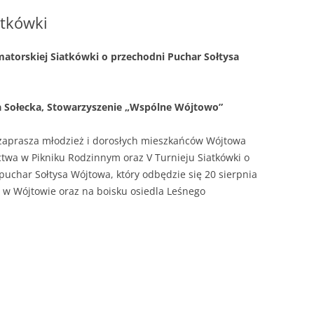
atkówki
matorskiej Siatkówki o przechodni Puchar Sołtysa
a Sołecka, Stowarzyszenie „Wspólne Wójtowo”
zaprasza młodzież i dorosłych mieszkańców Wójtowa
ctwa w Pikniku Rodzinnym oraz V Turnieju Siatkówki o
puchar Sołtysa Wójtowa, który odbędzie się 20 sierpnia
w w Wójtowie oraz na boisku osiedla Leśnego