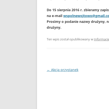
Do 15 sierpnia 2016 r.
zbieramy zapi
na e-mail
wspolnewojtowo@gmail.c
Prosimy o podanie nazwy drużyny, n
drużyny.
Ten wpis został opublikowany w
Informacj
Nawigacja
←
Akcja przystanek
wpisu