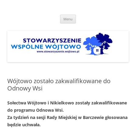
Przejdź
do
Stowarzyszenie "Wspólne
treści
http://www.stowarzyszenie.wojtowo.pl
Wójtowo"
Menu
Wójtowo zostało zakwalifikowane do
Odnowy Wsi
Sołectwa Wójtowo i Nikielkowo zostały zakwalifikowane
do programu Odnowa Wsi.
Za tydzień na sesji Rady Miejskiej w Barczewie głosowana
będzie uchwała.