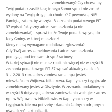
zameldowany? Czy chcesz, by
Twój podatek zasilił kasę innego Samorządu i nie został
wydany na Twoją drogę lub chodnik? Z pewnością NIE!
Pamiętaj zatem, by w części B zeznania podatkowego PIT-
37 wpisać faktyczny adres zamieszkania (a nie
zameldowania!) – sprawi to, że Twoje podatki wpłyną do
kasy Gminy, w której mieszkasz!
Kiedy nie są wymagane dodatkowe zgłoszenia?
Gdy Twój adres zameldowania i adres zamieszkania
podlegają pod ten sam Urząd Skarbowy.
W takiej sytuacji nie musisz robić nic więcej niż w części B
zeznania podatkowego PIT-37 wpisać aktualny na dzień
31.12.2013 roku adres zamieszkania, np.: jesteś
mieszkańcem Wójtowa, Nikielkowa, Kaplityn, czy Łęgajn, ale
zameldowany jesteś w Olsztynie. W zeznaniu podatkowym
w części B dotyczącej adresu zamieszkania wpisujesz adres
np.: w Wójtowie, w Nikielkowie, w Kaplitynach czy w
Łęgajnach. Nie ma potrzeby składania żadnych odrębnych
oświadczeń i aktualizacji.