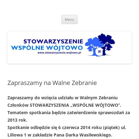
Przejdź
do
Stowarzyszenie "Wspólne
treści
http://www.stowarzyszenie.wojtowo.pl
Wójtowo"
Menu
Zapraszamy na Walne Zebranie
Zapraszamy do wzięcia udziału w Walnym Zebraniu
Członków STOWARZYSZENIA „WSPÓLNE WÓJTOWO”.
Tematem spotkania będzie zatwierdzenie sprawozdań za
2013 rok.
Spotkanie odbędzie się 6 czerwca 2014 roku (piątek) ul.
Liliowa 1 w zakładzie Pana Darka Wasilewskiego.