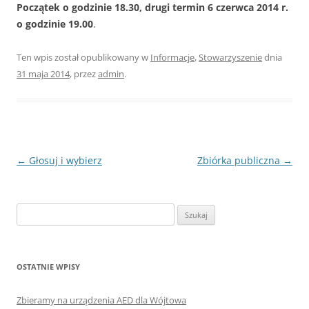
Początek o godzinie 18.30, drugi termin 6 czerwca 2014 r.
o godzinie 19.00
.
Ten wpis został opublikowany w
Informacje
,
Stowarzyszenie
dnia
31 maja 2014
,
przez
admin
.
Nawigacja
←
Głosuj i wybierz
Zbiórka publiczna
→
wpisu
Szukaj:
OSTATNIE WPISY
Zbieramy na urządzenia AED dla Wójtowa