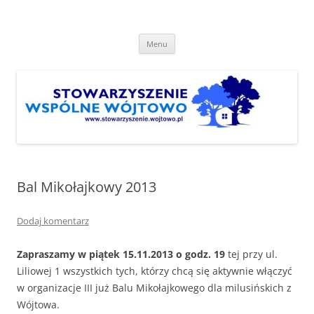
Przejdź
do
Stowarzyszenie "Wspólne
treści
http://www.stowarzyszenie.wojtowo.pl
Wójtowo"
Menu
Bal Mikołajkowy 2013
Dodaj komentarz
Zapraszamy w piątek 15.11.2013 o godz. 19
tej przy ul.
Liliowej 1 wszystkich tych, którzy chcą się aktywnie włączyć
w organizacje III już Balu Mikołajkowego dla milusińskich z
Wójtowa.