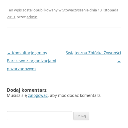
Ten wpis został opublikowany w
Stowarzyszenie
dnia
13 listopada
2013
,
przez
admin
.
Nawigacja
←
Konsultacje gminy
Świąteczna Zbiórka Żywności
wpisu
Barczewo z organizacjami
→
pozarządowym
Dodaj komentarz
Musisz się
zalogować
, aby móc dodać komentarz.
Szukaj: