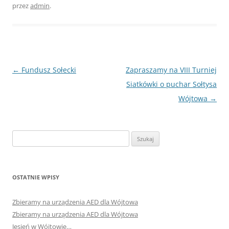
przez
admin
.
Nawigacja
←
Fundusz Sołecki
Zapraszamy na VIII Turniej
wpisu
Siatkówki o puchar Sołtysa
Wójtowa
→
Szukaj:
OSTATNIE WPISY
Zbieramy na urządzenia AED dla Wójtowa
Zbieramy na urządzenia AED dla Wójtowa
Jesień w Wójtowie…