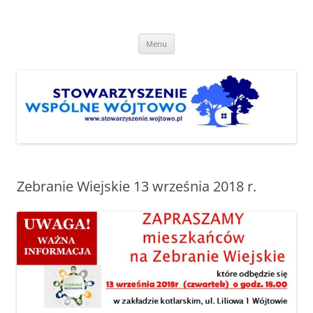
Przejdź
do
Stowarzyszenie "Wspólne
treści
http://www.stowarzyszenie.wojtowo.pl
Wójtowo"
Menu
Zebranie Wiejskie 13 września 2018 r.