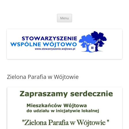
Przejdź
do
Stowarzyszenie "Wspólne
treści
http://www.stowarzyszenie.wojtowo.pl
Wójtowo"
Menu
Zielona Parafia w Wójtowie