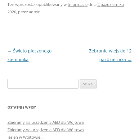
Ten wpis został opublikowany w
Informacje
dnia
2 października
2020
,
przez
admin
.
Nawigacja
←
Święto pieczonego
Zebranie wiejskie 12
wpisu
ziemniaka
października
→
Szukaj:
OSTATNIE WPISY
Zbieramy na urządzenia AED dla Wójtowa
Zbieramy na urządzenia AED dla Wójtowa
Jesień w Wójtowie…