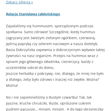
Zobacz zdjęcia »
Relacja Stanisława Jabłońskiego
Zajadaliśmy się hummusem, sporządzonym podczas
spotkania. Samo zdrowie! Szczególnie, kiedy hummus
zagryzany jest świeżym zielonym ogórkiem, czerwoną,
jędrną papryką czy selerem naciowym a nasza dietetyk,
Basia Dobrzyńska zapewnia o dobroczynnym wpływie takiej
żywności na nasz organizm. Przepis na hummus wraz z
opisem jego głównego składnika, ciecierzycy, każdy z
uczestników zabrał do domu.
Jeszcze herbatka z pokrzywy, nie, dlatego, że innej nie było
a dlatego, żeby było zdrowo i inaczej niż zwykle. Można?
Można!
No i nie zapomnieliśmy o tłustym czwartku! Tak, tak
pyszne, kruche chruściki, tłuste, oprószone cukrem
pudrem pączusie… mniam, mniam. A do tego skrzyneczka