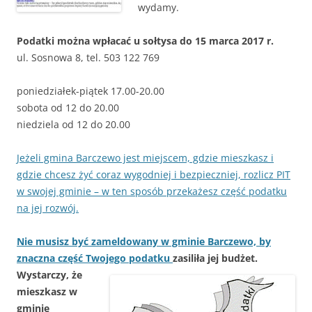
wydamy.
Podatki można wpłacać u sołtysa do 15 marca 2017 r.
ul. Sosnowa 8, tel. 503 122 769
poniedziałek-piątek 17.00-20.00
sobota od 12 do 20.00
niedziela od 12 do 20.00
Jeżeli gmina Barczewo jest miejscem, gdzie mieszkasz i
gdzie chcesz żyć coraz wygodniej i bezpieczniej, rozlicz PIT
w swojej gminie – w ten sposób przekażesz część podatku
na jej rozwój.
Nie musisz być zameldowany w gminie Barczewo, by
znaczna część Twojego podatku
zasiliła jej budżet.
Wystarczy, że
mieszkasz w
gminie