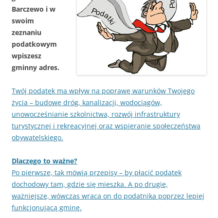
Barczewo i w
swoim
zeznaniu
podatkowym
wpiszesz
gminny adres.
Twój podatek ma wpływ na poprawę warunków Twojego
życia – budowę dróg, kanalizacji, wodociągów,
unowocześnianie szkolnictwa, rozwój infrastruktury
turystycznej i rekreacyjnej oraz wspieranie społeczeństwa
obywatelskiego.
Dlaczego to ważne?
Po pierwsze, tak mówią przepisy – by płacić podatek
dochodowy tam, gdzie się mieszka. A po drugie,
ważniejsze, wówczas wraca on do podatnika poprzez lepiej
funkcjonującą gminę.