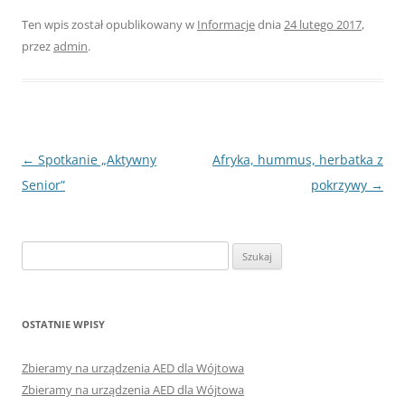
Ten wpis został opublikowany w
Informacje
dnia
24 lutego 2017
,
przez
admin
.
Nawigacja
←
Spotkanie „Aktywny
Afryka, hummus, herbatka z
wpisu
Senior”
pokrzywy
→
Szukaj:
OSTATNIE WPISY
Zbieramy na urządzenia AED dla Wójtowa
Zbieramy na urządzenia AED dla Wójtowa