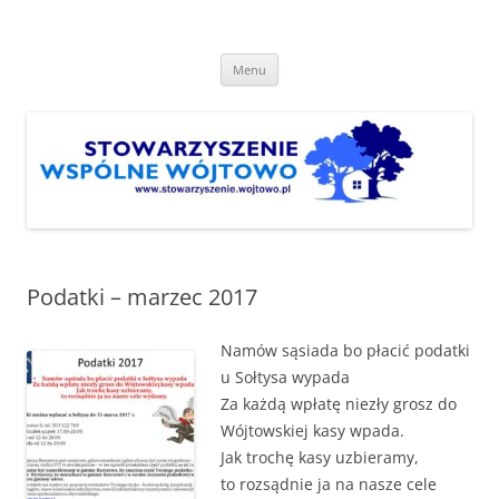
Przejdź
do
Stowarzyszenie "Wspólne
treści
http://www.stowarzyszenie.wojtowo.pl
Wójtowo"
Menu
Podatki – marzec 2017
Namów sąsiada bo płacić podatki
u Sołtysa wypada
Za każdą wpłatę niezły grosz do
Wójtowskiej kasy wpada.
Jak trochę kasy uzbieramy,
to rozsądnie ja na nasze cele