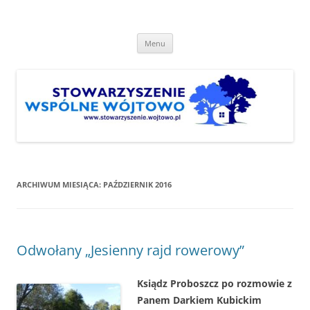
Przejdź
do
Stowarzyszenie "Wspólne
treści
http://www.stowarzyszenie.wojtowo.pl
Wójtowo"
Menu
ARCHIWUM MIESIĄCA:
PAŹDZIERNIK 2016
Odwołany „Jesienny rajd rowerowy”
Ksiądz Proboszcz po rozmowie z
Panem Darkiem Kubickim