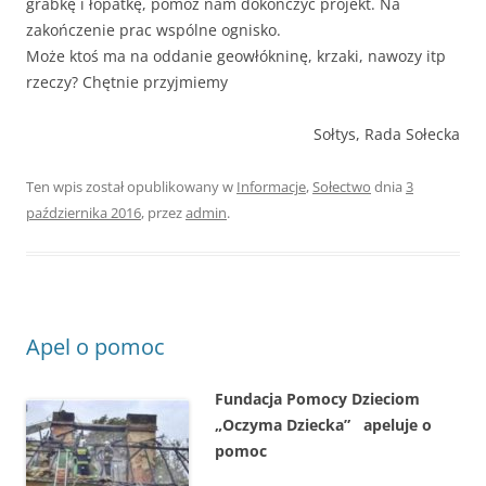
grabkę i łopatkę, pomóż nam dokończyć projekt. Na
zakończenie prac wspólne ognisko.
Może ktoś ma na oddanie geowłókninę, krzaki, nawozy itp
rzeczy? Chętnie przyjmiemy
Sołtys, Rada Sołecka
Ten wpis został opublikowany w
Informacje
,
Sołectwo
dnia
3
października 2016
,
przez
admin
.
Apel o pomoc
Fundacja Pomocy Dzieciom
„Oczyma Dziecka” apeluje o
pomoc