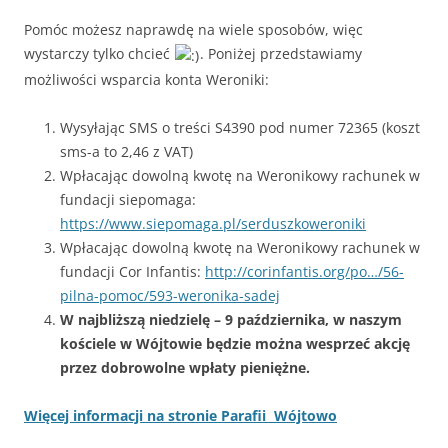
Pomóc możesz naprawdę na wiele sposobów, więc
wystarczy tylko c
hcieć
. Poniżej przedstawiamy
możliwości wsparcia konta Weroniki:
Wysyłając SMS o treści S4390 pod numer 72365 (koszt
sms-a to 2,46 z VAT)
Wpłacając dowolną kwotę na Weronikowy rachunek w
fundacji siepomaga:
https://www.siepomaga.pl/serduszkoweroniki
Wpłacając dowolną kwotę na Weronikowy rachunek w
fundacji Cor Infantis:
http://corinfantis.org/po…/56-
pilna-pomoc/593-weronika-sadej
W najbliższą niedzielę – 9 października, w naszym
kościele w Wójtowie będzie można wesprzeć akcję
przez dobrowolne wpłaty pieniężne.
Więcej informacji na stronie Parafii Wójtowo