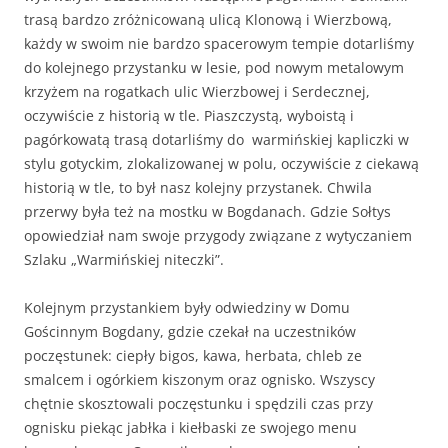
trasą bardzo zróżnicowaną ulicą Klonową i Wierzbową,
każdy w swoim nie bardzo spacerowym tempie dotarliśmy
do kolejnego przystanku w lesie, pod nowym metalowym
krzyżem na rogatkach ulic Wierzbowej i Serdecznej,
oczywiście z historią w tle. Piaszczystą, wyboistą i
pagórkowatą trasą dotarliśmy do warmińskiej kapliczki w
stylu gotyckim, zlokalizowanej w polu, oczywiście z ciekawą
historią w tle, to był nasz kolejny przystanek. Chwila
przerwy była też na mostku w Bogdanach. Gdzie Sołtys
opowiedział nam swoje przygody związane z wytyczaniem
Szlaku „Warmińskiej niteczki”.
Kolejnym przystankiem były odwiedziny w Domu
Gościnnym Bogdany, gdzie czekał na uczestników
poczęstunek: ciepły bigos, kawa, herbata, chleb ze
smalcem i ogórkiem kiszonym oraz ognisko. Wszyscy
chętnie skosztowali poczęstunku i spędzili czas przy
ognisku piekąc jabłka i kiełbaski ze swojego menu