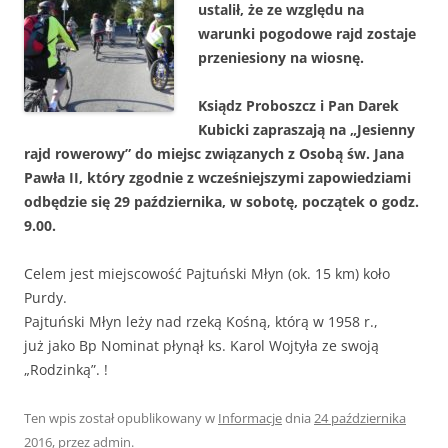
ustalił, że ze względu na
warunki pogodowe rajd zostaje
przeniesiony na wiosnę.
Ksiądz Proboszcz i Pan Darek
Kubicki zapraszają na „Jesienny
rajd rowerowy” do miejsc związanych z Osobą św. Jana
Pawła II, który zgodnie z wcześniejszymi zapowiedziami
odbędzie się 29 października, w sobotę, początek o godz.
9.00.
Celem jest miejscowość Pajtuński Młyn (ok. 15 km) koło
Purdy.
Pajtuński Młyn leży nad rzeką Kośną, którą w 1958 r.,
już jako Bp Nominat płynął ks. Karol Wojtyła ze swoją
„Rodzinką”. !
Ten wpis został opublikowany w
Informacje
dnia
24 października
2016
,
przez
admin
.