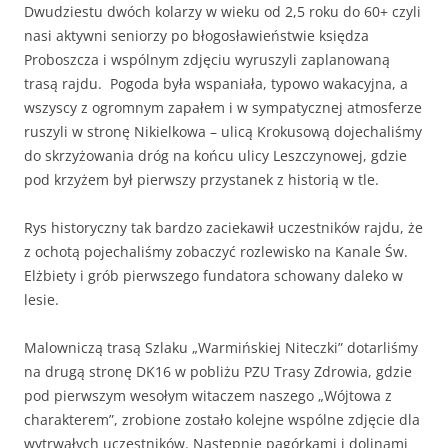
Dwudziestu dwóch kolarzy w wieku od 2,5 roku do 60+ czyli
nasi aktywni seniorzy po błogosławieństwie księdza
Proboszcza i wspólnym zdjęciu wyruszyli zaplanowaną
trasą rajdu. Pogoda była wspaniała, typowo wakacyjna, a
wszyscy z ogromnym zapałem i w sympatycznej atmosferze
ruszyli w stronę Nikielkowa – ulicą Krokusową dojechaliśmy
do skrzyżowania dróg na końcu ulicy Leszczynowej, gdzie
pod krzyżem był pierwszy przystanek z historią w tle.
Rys historyczny tak bardzo zaciekawił uczestników rajdu, że
z ochotą pojechaliśmy zobaczyć rozlewisko na Kanale Św.
Elżbiety i grób pierwszego fundatora schowany daleko w
lesie.
Malowniczą trasą Szlaku „Warmińskiej Niteczki” dotarliśmy
na drugą stronę DK16 w pobliżu PZU Trasy Zdrowia, gdzie
pod pierwszym wesołym witaczem naszego „Wójtowa z
charakterem”, zrobione zostało kolejne wspólne zdjęcie dla
wytrwałych uczestników. Następnie pagórkami i dolinami