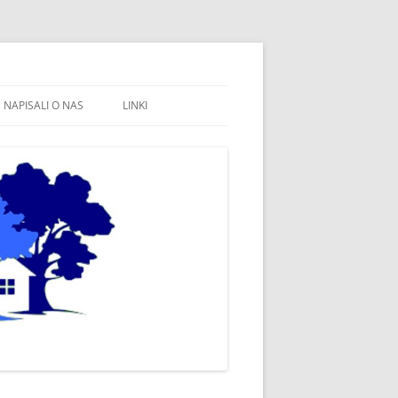
NAPISALI O NAS
LINKI
FB STOWARZYSZENIE WSPÓLNE
WÓJTOWO
SOŁECTWO WÓJTOWO
FB SOŁECTWO WÓJTOWO
PARAFIA WÓJTOWO
OLSZTYN