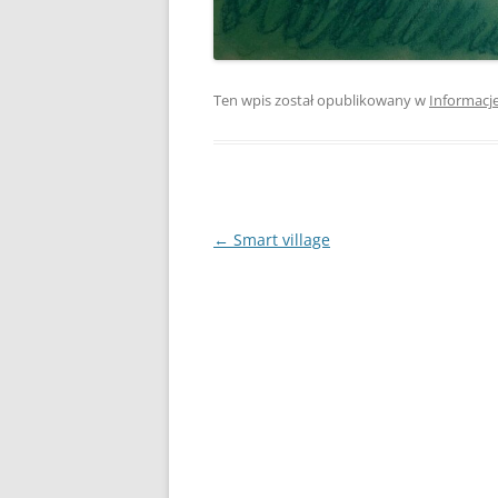
Ten wpis został opublikowany w
Informacj
Nawigacja
←
Smart village
wpisu