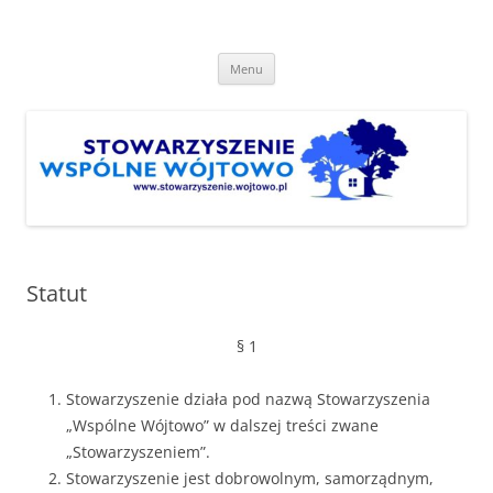
Przejdź
do
Stowarzyszenie "Wspólne
treści
http://www.stowarzyszenie.wojtowo.pl
Wójtowo"
Menu
Statut
§ 1
Stowarzyszenie działa pod nazwą Stowarzyszenia
„Wspólne Wójtowo” w dalszej treści zwane
„Stowarzyszeniem”.
Stowarzyszenie jest dobrowolnym, samorządnym,