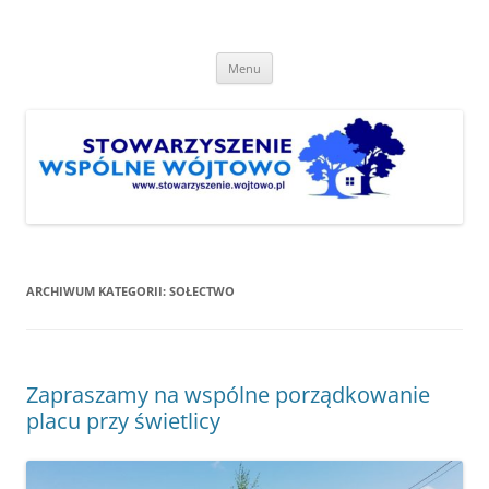
Przejdź
do
Stowarzyszenie "Wspólne
treści
http://www.stowarzyszenie.wojtowo.pl
Wójtowo"
Menu
ARCHIWUM KATEGORII:
SOŁECTWO
Zapraszamy na wspólne porządkowanie
placu przy świetlicy