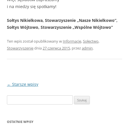
i na miedzy się spotkamy!
Sołtys Nikielkowa, Stowarzyszenie „Nasze Nikielkowo”,
Sołtys Wójtowo, Stowarzyszenie „Wspólne Wójtowo”
Ten wpis został opublikowany w
Informacje
,
Sołectwo
,
Stowarzyszenie
dnia
27 czerwca 2015
,
przez
admin
.
Nawigacja
←
Starsze wpisy
wpisu
Szukaj:
OSTATNIE WPISY