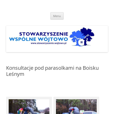
Przejdź
do
Stowarzyszenie "Wspólne
treści
http://www.stowarzyszenie.wojtowo.pl
Wójtowo"
Menu
Konsultacje pod parasolkami na Boisku
Leśnym