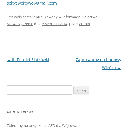
soltyswojtowo@gmail.com
Ten wpis został opublikowany w
Informacje
,
Sołectwo
,
Stowarzyszenie
dnia
6 sierpnia 2014
,
przez
admin
.
Nawigacja
←
III Turniej Siatkówki
Zapraszamy do budowy
wpisu
Wieńca
→
Szukaj:
OSTATNIE WPISY
Zbieramy na urządzenia AED dla Wójtowa