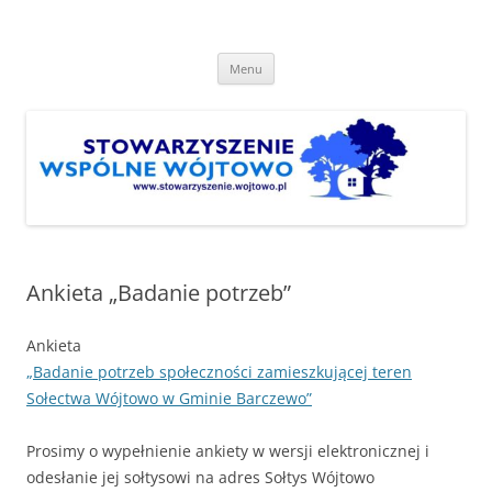
Przejdź
do
Stowarzyszenie "Wspólne
treści
http://www.stowarzyszenie.wojtowo.pl
Wójtowo"
Menu
Ankieta „Badanie potrzeb”
Ankieta
„Badanie potrzeb społeczności zamieszkującej teren
Sołectwa Wójtowo w Gminie Barczewo”
Prosimy o wypełnienie ankiety w wersji elektronicznej i
odesłanie jej sołtysowi na adres Sołtys Wójtowo