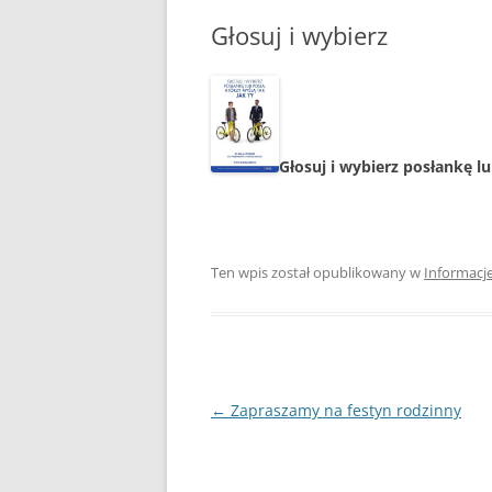
Głosuj i wybierz
POPRZEDNIA STRONA
Głosuj i wybierz posłankę lu
Ten wpis został opublikowany w
Informacj
Nawigacja
←
Zapraszamy na festyn rodzinny
wpisu