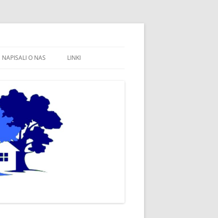
NAPISALI O NAS
LINKI
FB STOWARZYSZENIE WSPÓLNE
WÓJTOWO
SOŁECTWO WÓJTOWO
FB SOŁECTWO WÓJTOWO
PARAFIA WÓJTOWO
OLSZTYN