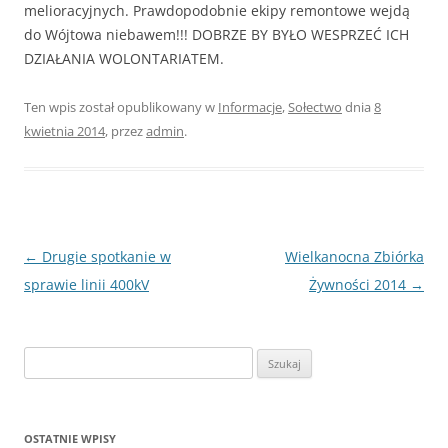
melioracyjnych. Prawdopodobnie ekipy remontowe wejdą
do Wójtowa niebawem!!! DOBRZE BY BYŁO WESPRZEĆ ICH
DZIAŁANIA WOLONTARIATEM.
Ten wpis został opublikowany w
Informacje
,
Sołectwo
dnia
8
kwietnia 2014
,
przez
admin
.
Nawigacja
←
Drugie spotkanie w
Wielkanocna Zbiórka
wpisu
sprawie linii 400kV
Żywności 2014
→
Szukaj:
OSTATNIE WPISY