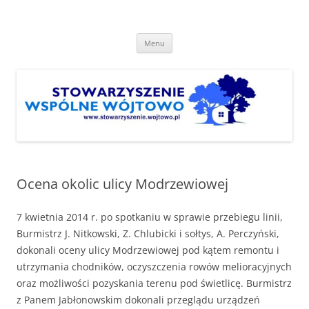
Przejdź
do
Stowarzyszenie "Wspólne
treści
http://www.stowarzyszenie.wojtowo.pl
Wójtowo"
Menu
Ocena okolic ulicy Modrzewiowej
7 kwietnia 2014 r. po spotkaniu w sprawie przebiegu linii,
Burmistrz J. Nitkowski, Z. Chlubicki i sołtys, A. Perczyński,
dokonali oceny ulicy Modrzewiowej pod kątem remontu i
utrzymania chodników, oczyszczenia rowów melioracyjnych
oraz możliwości pozyskania terenu pod świetlicę. Burmistrz
z Panem Jabłonowskim dokonali przeglądu urządzeń