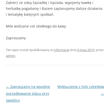
Zabierz ze sobą Sąsiadkę i Sąsiada, wypijemy kawkę i
herbatkę pogadamy i Razem zaplanujemy dalsze działania
i tematykę kolejnych spotkań.
Mile widziane coś słodkiego do kawy.
Zapraszamy
Ten wpis został opublikowany w
Informacje
dnia
6 maja 2019
,
przez
admin
.
Nawigacja
←
Zapraszamy na wspólne
Wykluczenie z listy członków
wpisu
porządkowanie placu przy
→
świetlicy