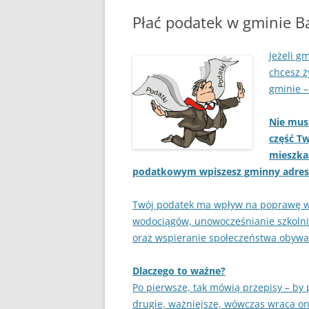
Płać podatek w gminie 
POPRZEDNIA STRONA
Jeżeli g
chcesz ż
gminie –
Nie mus
część Tw
mieszka
podatkowym wpiszesz gminny adres
Twój podatek ma wpływ na poprawę wa
wodociągów, unowocześnianie szkolnict
oraz wspieranie społeczeństwa obywat
Dlaczego to ważne?
Po pierwsze, tak mówią przepisy – by 
drugie, ważniejsze, wówczas wraca on