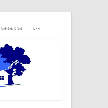
NAPISALI O NAS
LINKI
FB STOWARZYSZENIE WSPÓLNE
WÓJTOWO
SOŁECTWO WÓJTOWO
FB SOŁECTWO WÓJTOWO
PARAFIA WÓJTOWO
OLSZTYN