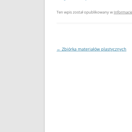
Ten wpis został opublikowany w
Informacj
Nawigacja
←
Zbiórka materiałów plastycznych
wpisu