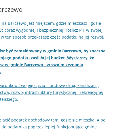
Barczewo
mina Barczewo jest miejscem, gdzie mieszkasz i gdzie
yć coraz wygodniej i bezpieczniej, rozlicz PIT w swojej
 w ten sposób przekażesz część podatku na jej rozwój.
isz być zameldowany w gminie Barczewo, by znaczna
ojego podatku zasiliła jej budżet. Wystarczy, że
sz w gminie Barczewo i w swoim zeznaniu
.
runków Twojego życia – budowę dróg, kanalizacji,
wa, rozwój infrastruktury turystycznej i rekreacyjnej
elskiego.
płacić podatek dochodowy tam, gdzie się mieszka. A po
 do podatnika poprzez lepiej funkcjonującą gminę.